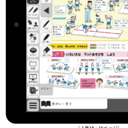
（１年18‐19ページ）