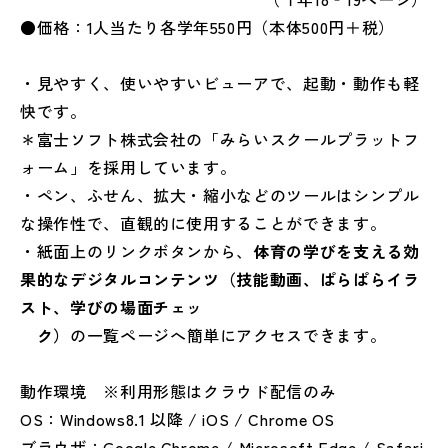
●価格：
1
人当たり各学年
550
円（本体
500
円＋税）
・見やすく、使いやすいビューアで、起動・動作も軽
快です。
＊富士ソフト株式会社の「みらいスクールプラットフ
ォーム」を採用しています。
・ペン、ふせん、拡大・縮小などのツールはシンプル
な操作性で、直観的に使用することができます。
・紙面上のリンクボタンから、
体育の学びを支える効
果的なデジタルコンテンツ（技能動画、ぱらぱらイラ
スト、学びの場面チェッ
ク）
の一覧ページへ簡単にアクセスできます。
動作環境 ※利用形態はクラウド配信のみ
OS：
Windows8.1
以降
/ iOS / Chrome OS
ブラウザ：
Google Chrome / Microsoft Edge / Safari