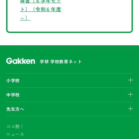
導書〔６学年セッ
ト〕（令和６年度
～）
学研 学校教育ネット
小学校
中学校
先生方へ
ココ熱！
ニュース