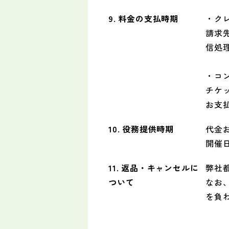
9. 料金の支払時期
・ク
請求
信処
・コ
チケ
お支
10. 役務提供時期
代金
開催
11. 返品・キャンセルに
弊社
ついて
なお
を負