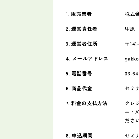
1. 販売業者
株式会
2. 運営責任者
甲原
3. 運営者住所
〒14
4. メールアドレス
gakko
5. 電話番号
03-64
6. 商品代金
セミ
7. 料金の支払方法
クレジッ
ニ・
ださ
8. 申込期間
セミ