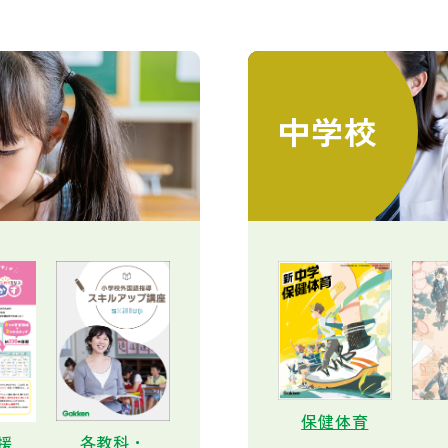
中学校
保健体育
各教科・
援