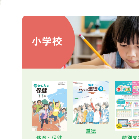
小学校
道徳
体育・保健
特別支