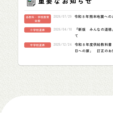
重要なお知らせ
2026/07/29
令和８年熊本地震への
各教科・学校教育
全般
2026/04/10
『新版 みんなの道徳
小学校道徳
て
2025/12/24
令和８年度供給教科書
中学校道徳
日への扉」 訂正のお