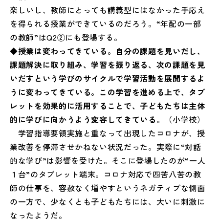
楽しいし、教師にとっても講義型にはなかった手応え
を得られる授業ができているのだろう。“年配の一部
の教師”はQ2②にも登場する。
◆授業は変わってきている。自分の課題を見いだし、
課題解決に取り組み、学習を振り返る、次の課題を見
いだすという学びのサイクルで学習活動を展開するよ
うに変わってきている。この学習を進める上で、タブ
レットを効果的に活用することで、子どもたちは主体
的に学びに向かうよう変容してきている。
（小学校）
学習指導要領実施と重なって出現したコロナが、授
業改善を停滞させかねない状況だった。実際に“対話
的な学び”は影響を受けた。そこに登場したのが“一人
１台”のタブレット端末。コロナ対応で四苦八苦の教
師の仕事を、容赦なく増やすというネガティブな側面
の一方で、少なくとも子どもたちには、大いに刺激に
なったようだ。