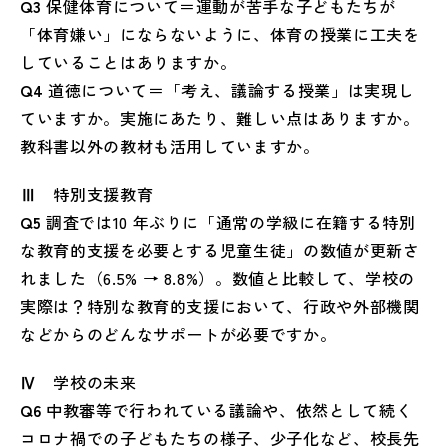
Q3
保健体育について＝運動が苦手な子どもたちが
「体育嫌い」にならないように、体育の授業に工夫を
していることはありますか。
Q4
道徳について＝「考え、議論する授業」は実現し
ていますか。実施にあたり、難しい点はありますか。
教科書以外の教材も活用していますか。
Ⅲ
特別支援教育
Q5
調査では10 年ぶりに「通常の学級に在籍する特別
な教育的支援を必要とする児童生徒」の数値が更新さ
れました（6.5% → 8.8%）。数値と比較して、学校の
実際は？特別な教育的支援において、行政や外部機関
などからのどんなサポートが必要ですか。
Ⅳ
学校の未来
Q6
中教審等で行われている議論や、依然として続く
コロナ禍での子どもたちの様子、少子化など、校長先