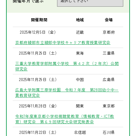
開催年月で選ぶ
開催期間
地域
会場
2025年12月5日（金）
近畿
京都府
京都府綾部市立綾部中学校キャリア教育授業研究会
2025年11月29日（土）
東海
三重県
三重大学教育学部附属小学校 第４２次（２年次）公開
研究会
2025年11月29日（土）
中国
広島県
広島大学附属三原学校園 令和７年度 第28回幼小中一
貫教育研究会
2025年11月28日（金）
関東
東京都
令和7年度東京都小学校視聴覚教育（情報教育・ICT教
育）研究会 第６９回研究大会研究発表会
2025年11月22日（土）
北信越
石川県