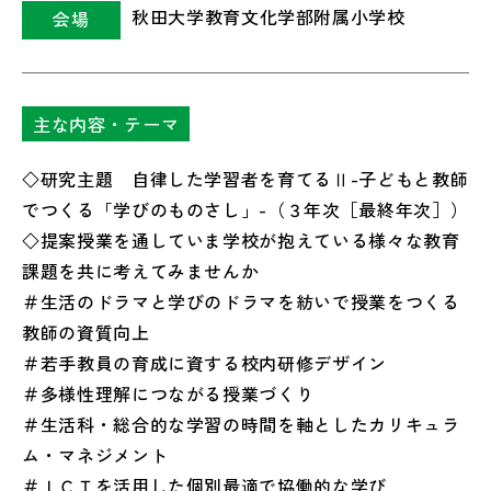
秋田大学教育文化学部附属小学校
会場
主な内容・テーマ
◇研究主題 自律した学習者を育てるⅡ-子どもと教師
でつくる「学びのものさし」-（３年次［最終年次］）
◇提案授業を通していま学校が抱えている様々な教育
課題を共に考えてみませんか
＃生活のドラマと学びのドラマを紡いで授業をつくる
教師の資質向上
＃若手教員の育成に資する校内研修デザイン
＃多様性理解につながる授業づくり
＃生活科・総合的な学習の時間を軸としたカリキュラ
ム・マネジメント
＃ＩＣＴを活用した個別最適で協働的な学び