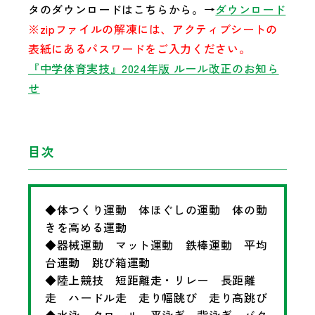
タのダウンロードはこちらから。→
ダウンロード
※zipファイルの解凍には、アクティブシートの
表紙にあるパスワードをご入力ください。
『中学体育実技』2024年版 ルール改正のお知ら
せ
目次
◆体つくり運動 体ほぐしの運動 体の動
きを高める運動
◆器械運動 マット運動 鉄棒運動 平均
台運動 跳び箱運動
◆陸上競技 短距離走・リレー 長距離
走 ハードル走 走り幅跳び 走り高跳び
◆水泳 クロール 平泳ぎ 背泳ぎ バタ