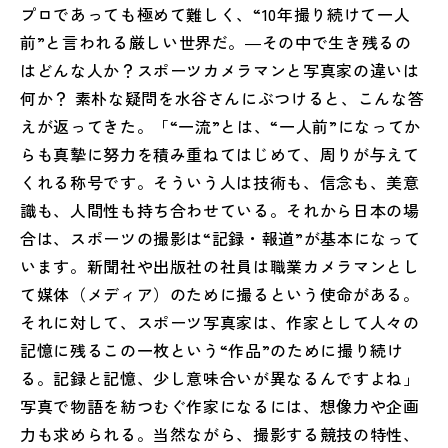
プロであっても極めて難しく、“10年撮り続けて一人
前”と言われる厳しい世界だ。―その中で生き残るの
はどんな人か？スポーツカメラマンと写真家の違いは
何か？ 素朴な疑問を水谷さんにぶつけると、こんな答
えが返ってきた。「“一流”とは、“一人前”になってか
らも真摯に努力を積み重ねてはじめて、周りが与えて
くれる称号です。そういう人は技術も、信念も、美意
識も、人間性も持ち合わせている。それから日本の場
合は、スポーツの撮影は“記録・報道”が基本になって
います。新聞社や出版社の社員は職業カメラマンとし
て媒体（メディア）のために撮るという使命がある。
それに対して、スポーツ写真家は、作家として人々の
記憶に残るこの一枚という“作品”のために撮り続け
る。記録と記憶、少し意味合いが異なるんですよね」
写真で物語を紡つむぐ作家になるには、想像力や企画
力も求められる。当然ながら、撮影する競技の特性、